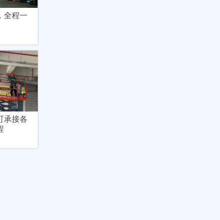
，全程一
可承接各
程