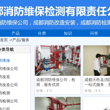
产品
分类
知识
问答
首页
->产品/服务
分类导航
防维保
防维保公司
防改造
成都消防维保公司，检
成都大邑县消
测，服务优质
一站式服务，
防改造公司
价格：¥ 0
价格：¥ 0
防检测
防检测公司
防公司