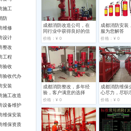
防施工
消防
成都消防改造公司，在
成都消防安装
防维修
同行业中获得良好的信
服为您解答
誉
防设计
价格：¥ 0
价格：¥ 0
防整改
防工程
防验收
防验收代办
防安装
成都消防整改，多年经
成都消防维保
验，客户满意的选择
心尽力，尽职
防施工改造
价格：¥ 0
价格：¥ 0
防设备维护
防维保安装
防维保资质